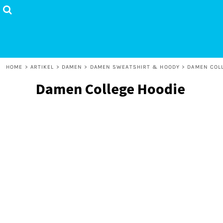
Home
Artikel
Anmelden
Registrieren
HOME
>
ARTIKEL
>
DAMEN
>
DAMEN SWEATSHIRT & HOODY
>
DAMEN COL
Warenkorb: 0 Artikel
Damen College Hoodie